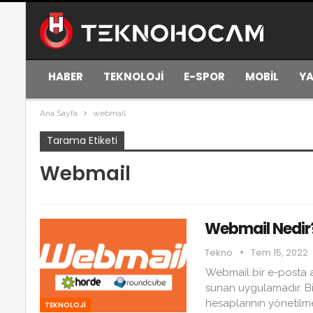
HABER
TEKNOLOJİ
E-SPOR
MOBİL
YA
Ana Sayfa
webmail
Tarama Etiketi
Webmail
Webmail Nedir
Tekno
Tem 15, 2022
Webmail bir e-posta ar
sunan uygulamadır. Bi
hesaplarının yönetilm
TEKNOLOJİ