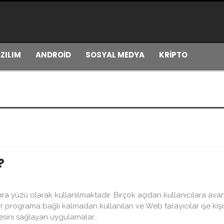
ZILIM
ANDROİD
SOSYAL MEDYA
KRİPTO
?
a yüzü olarak kullanılmaktadır. Birçok açıdan kullanıcılara avan
r programa bağlı kalmadan kullanılan ve Web tarayıcılar işe kişi
esini sağlayan uygulamalar…