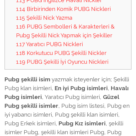
1.13
PUBG İngilizce Havalı Nickler
1.14
Birbirinden Komik PUBG Nickleri
1.15
Şekilli Nick Yazma
1.16
PUBG Sembolleri & Karakterleri &
Pubg Şekilli Nick Yapmak için Şekiller
1.17
Yaratıcı PUBG Nickleri
1.18
Korkutucu PUBG Şekilli Nickler
1.19
PUBG Şekilli İyi Oyuncu Nickleri
Pubg şekilli isim
yazmak isteyenler için; Şekilli
Pubg klan isimleri,
En iyi Pubg isimleri
,
Havalı
Pubg isimleri
, Yaratıcı Pubg isimleri,
Güzel
Pubg şekilli isimler
, Pubg isim listesi, Pubg en
iyi yabancı isimleri, Pubg şekilli klan isimleri,
Pubg Erkek isimleri,
Pubg Kız isimleri
, şekilli
isimler Pubg, şekilli klan isimleri Pubg, Pubg