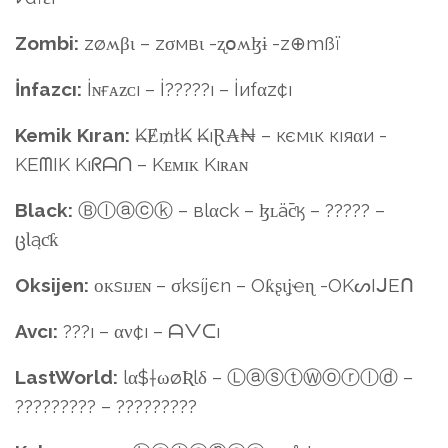
Zombi:
zøʍβι – zσмвι -ʐօʍɮɨ -z⊕mßï
İnfazcı:
İɴғᴀᴢᴄı – İ?????ı – İиfαz¢ı
Kemik Kıran:
₭Ɇ₥ł₭ ₭ıⱤ₳₦ – кємιк кıяαи -
KEᗰIK Kıᖇᗩᑎ – Kᴇᴍɪᴋ Kıʀᴀɴ
Black:
Ⓑⓛⓐⓒⓚ – вlαck – ɮʟǟƈӄ – ????? –
ცƖąƈƙ
Oksijen:
ᴏᴋsɪᴊᴇɴ – σksíjєn – Oƙʂιʝҽɳ -OKᔕIᒍEᑎ
Avcı:
???ı – αν¢ı – ᗩᐯᑕı
LastWorld:
lα$†ωøƦlδ – ⓁⓐⓢⓣⓌⓞⓡⓛⓓ –
????????? – ?????????