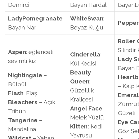
Demirci
Bayan Hardal
BayanL
LadyPomegranate
:
WhiteSwan
:
Pepper
Bayan Nar
Beyaz Kuğu
Roller 
Silindir 
Aspen
: eğlenceli
Cinderella
:
Lady S
sevimli kız
Kül Kedisi
Bayan 
Beauty
Nightingale
–
Heartb
Queen
:
Bülbül
– Kalp K
Güzelllik
Flash
: Flaş
Emera
Kraliçesi
Bleachers
– Açık
Zümrü
Angel Face
Tribün
Güzeli
Melek Yüzlü
Tangerine
–
Eye Ca
Kitten:
Kedi
Mandalina
Göz Şek
Yavrusu
Wildcat
– Yaban