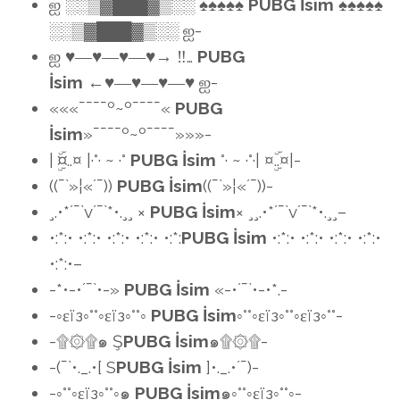
ஐ ░░▒▓███▓▒░░ ♠♠♠♠♠
PUBG İsim
♠♠♠♠♠
░░▒▓███▓▒░░ ஐ-
ஐ ♥―♥―♥―♥→ ‼…
PUBG
İsim
←♥―♥―♥―♥ ஐ-
«««¯¯¯¯º~º¯¯¯¯«
PUBG
İsim
»¯¯¯¯º~º¯¯¯¯»»»-
| ¤ۣۜ..¤ |·°· ~ ·°
PUBG İsim
°· ~ ·°·| ¤ۣۜ..¤|-
((¯`»¦«´¯))
PUBG İsim
((¯`»¦«´¯))-
¸.•*´¯`v´¯`*•.¸¸ ×
PUBG İsim
× ¸¸.•*´¯`v´¯`*•.¸¸–
•:*:• •:*:• •:*:• •:*:• •:*:
PUBG İsim
•:*:• •:*:• •:*:• •:*:•
•:*:•–
-*•-•´¯`•-»
PUBG İsim
«-•´¯`•-•*.-
-◦εїз◦°°◦εїз◦°°◦
PUBG İsim
◦°°◦εїз◦°°◦εїз◦°°-
-۩۞۩๑ Ş
PUBG İsim
๑۩۞۩-
-(¯`•._.•[ S
PUBG İsim
]•._.•´¯)-
-◦°°◦εїз◦°°◦๑
PUBG İsim
๑◦°°◦εїз◦°°◦-