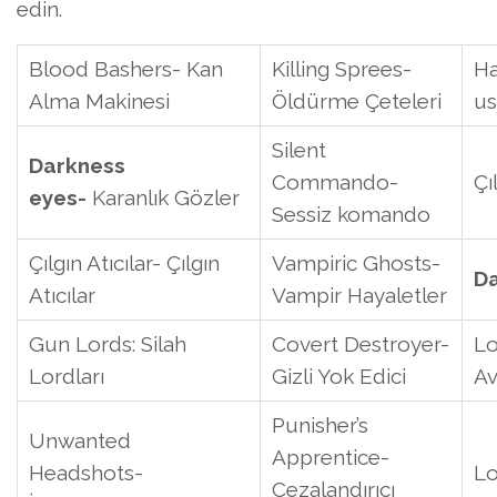
edin.
Blood Bashers- Kan
Killing Sprees-
Ha
Alma Makinesi
Öldürme Çeteleri
us
Silent
Darkness
Commando-
Çı
eyes-
Karanlık Gözler
Sessiz komando
Çılgın Atıcılar- Çılgın
Vampiric Ghosts-
Da
Atıcılar
Vampir Hayaletler
Gun Lords: Silah
Covert Destroyer-
Lo
Lordları
Gizli Yok Edici
Av
Punisher’s
Unwanted
Apprentice-
Headshots-
Lo
Cezalandırıcı