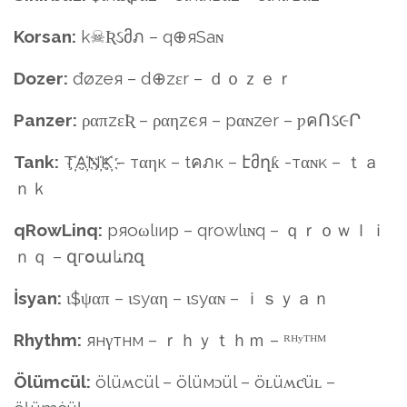
Korsan:
k☠Ʀઽმภ – q⊕яSaɴ
Dozer:
đøzeя – d⊕zεr – ｄｏｚｅｒ
Panzer:
ραπzεƦ – ραηzєя – pαɴzer – ƿคՈઽ૯Ր
Tank:
T҉A҉N҉K҉ – тαηк – tคภк – էმղƙ -тαɴĸ – ｔａ
ｎｋ
qRowLinq:
pяoωlıиp – qrowlιɴq – ｑｒｏｗｌｉ
ｎｑ – զгօաlﻨռզ
İsyan:
ι$ψαπ – ιѕуαη – ιѕyαɴ – ｉｓｙａｎ
Rhythm:
янγтнм – ｒｈｙｔｈｍ – ᴿᴴʸᵀᴴᴹ
Ölümcül:
ölüʍcül – ölüмɔül – öʟüʍƈüʟ –