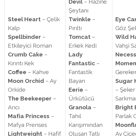
Devil
– Hazine
Şeytanı
Steel Heart
– Çelik
Twinkle
–
Eye
Ca
Kalp
Pırıltı
Göz Şek
Spellbinder
–
Tomcat
–
Wild
H
Etkileyici Roman
Erkek Kedi
Vahşi S
Crumb
Cake
–
Lady
Necess
Kırıntı Kek
Fantastic
–
Momen
Coffee
– Kahve
Fantastik
Gereke
Moon Orchid
– Ay
Bayan
Sugar
Orkide
Eerie
–
– Şeker
The Beekeeper
–
Ürkütücü
Sarkma
Arıcı
Granola
–
Bright
Mafia Princess
–
Tahıl
Parlak 
Mafya Prenses
Karışımından
Moonfl
Lightweight
– Hafif
Oluşan Tatlı
Ay Çiçe