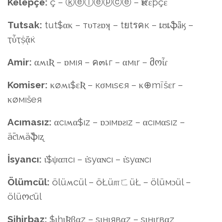
Kelepçe:
ç – ⓚⓔⓛⓔⓟⓒⓔ – ҡεℓεþçε
Tutsak:
tut$ακ – тυтƨɒʞ – tยtรคк – ȶʊȶֆǟӄ –
ҭὗҭṩᾄќ
Amir:
αʍιƦ – ɒмıя – ค๓เг – αмιr – მოἶɾ
Komiser:
κøʍι$εƦ – кσмιѕєя – κ⊕mïšεr –
κøмıšeя
Acımasız:
αcıʍα$ız – ɒɔıмɒƨız – αcıмαѕız –
ǟƈıʍǟֆıʐ
İsyancı:
ι̇$ψαπcı – ι̇ѕyαɴcı – ι̇ѕyαɴcı
Ölümcül:
ölüʍcül – öŁü௱ㄈüŁ – ölüмɔül –
ölüოƈül
Sihirbaz:
$ιhιƦβαz – ѕιнιявαz – ѕιнιrвαz