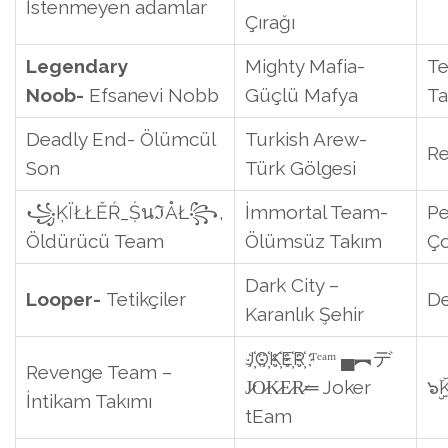
İstenmeyen adamlar
Çırağı
Legendary
Mighty Mafia-
Te
Noob-
Efsanevi Nobb
Güçlü Mafya
T
Deadly End- Ölümcül
Turkish Arew-
Re
Son
Türk Gölgesi
꧁ĶÏŁŁĚŔ_ṨนℑÅŁ꧂,
İmmortal Team-
Pe
Öldürücü Team
Ölümsüz Takım
Ço
Dark City –
Looper-
Tetikçiler
De
Karanlık Şehir
J҉O҉K҉E҉R҉ ᵀᵉᵃᵐ ▄︻デ
Revenge Team –
J̷O̷K̷E̷R̷═ Joker
๖
İntikam Takımı
tEam