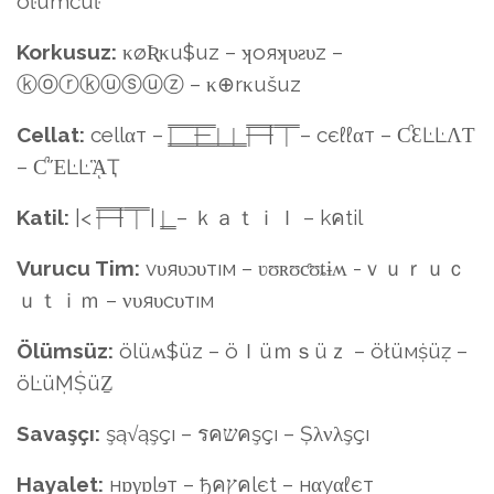
öŀümċüŀ
Korkusuz:
κøƦκu$uz – ʞoяʞυƨυz –
ⓚⓞⓡⓚⓤⓢⓤⓩ – κ⊕rκušuz
Cellat:
cellαт – |͇̿ ͇̿ ͇̿ ͇̿ |̶͇̿ ̶͇̿ ͇̿ |͇ ͇ |͇ ͇ |̶̿ ̶̿ ̶̿ ̶̿| ̿ ̿|̿ ̿ – cєℓℓαт – ƇƐĿĿΛƬ
– ƇἝĿĿᾋҬ
Katil:
|< |̶̿ ̶̿ ̶̿ ̶̿| ̿ ̿|̿ ̿ | |͇ ͇ – ｋａｔｉｌ – kคtil
Vurucu Tim:
vυяυɔυтıм – ʋʊʀʊƈʊȶɨʍ -ｖｕｒｕｃ
ｕｔｉｍ – νυяυcυтıм
Ölümsüz:
ölüʍ$üz – öｌüｍｓüｚ – öłüмṩüẓ –
öĿüṂṨüẔ
Savaşçı:
şą√ąşçı – รคשคşçı – Șλνλşçı
Hayalet:
нɒγɒlɘт – ђคץคlєt – нαуαℓєт