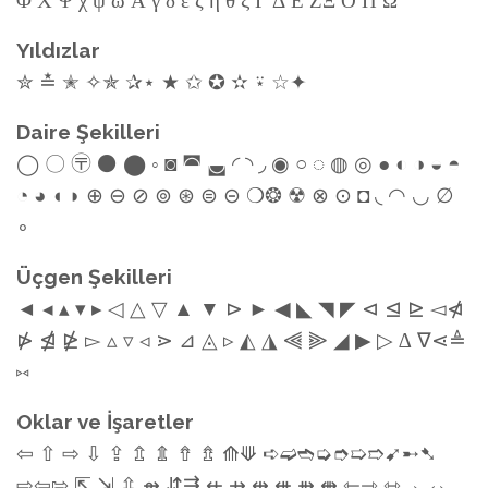
Yıldızlar
✮ ≛ ✭ ✧✯ ✰⋆ ★ ✩ ✪ ✫ ⍣ ☆✦
Daire Şekilleri
◯ 〇 〶 ⚫ ⬤ ◦ ◙ ◚ ◛ ◜ ◝ ◞ ◉ ○ ◌ ◍ ◎ ● ◐ ◑ ◒ ◓
◔ ◕ ◖ ◗ ⊕ ⊖ ⊘ ⊚ ⊛ ⊜ ⊝ ❍❂ ☢ ⊗ ⊙ ◘ ◟ ◠ ◡ ∅
∘
Üçgen Şekilleri
◄ ◂ ▴ ▾ ▸ ◁ △ ▽ ▲ ▼ ⊳ ► ◀ ◣ ◥ ◤ ⊲ ⊴ ⊵ ◅⋪
⋫ ⋬ ⋭ ▻ ▵ ▿ ◃ ⋗ ⊿ ◬ ▹ ◭ ◮ ⫷ ⫸ ◢ ▶ ▷ ∆ ∇⋖≜
⑅
Oklar ve İşaretler
⇦ ⇧ ⇨ ⇩ ⇪ ⇬ ⇭ ⇮ ⇯ ⟰⟱ ➪➫➬➭➮➯➱➹➸➷
⇨⇦⇰ ⇱ ⇲ ⇳ ⇴ ⇵⇶ ⇷ ⇸ ⇹ ⇺ ⇻ ⇼ ⇽⇾ ⇿→ ↔