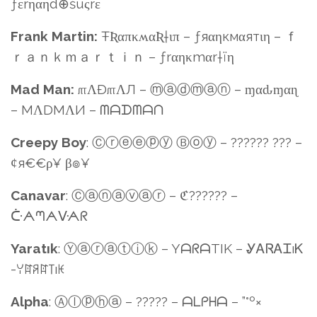
ƒεrηαηd⊕šuςrε
Frank Martin:
ŦƦαπκʍαƦ†ιπ – ƒяαηкмαятιη – ｆ
ｒａｎｋｍａｒｔｉｎ – ƒrαηκmαr†ïη
Mad Man:
௱ΛÐ௱ΛЛ – ⓜⓐⓓⓜⓐⓝ – ɱαԃɱαɳ
– MΛDMΛИ – ᗰᗩᗪᗰᗩᑎ
Creepy
Boy
: Ⓒⓡⓔⓔⓟⓨ Ⓑⓞⓨ – ?????? ??? –
ȼя€€ρ¥ β๏¥
Canavar
: Ⓒⓐⓝⓐⓥⓐⓡ – ℭ?????? –
ᑤᗅᘉᗅᐻᗅᖇ
Yaratık
: Ⓨⓐⓡⓐⓣⓘⓚ – YᗩᖇᗩTIK – ᎽᎪᏒᎪᏆıᏦ
-ꌩꍏꋪꍏ꓄ıꀘ
Alpha
: Ⓐⓛⓟⓗⓐ – ????? – ᗩᒪᑭᕼᗩ – ”°º×