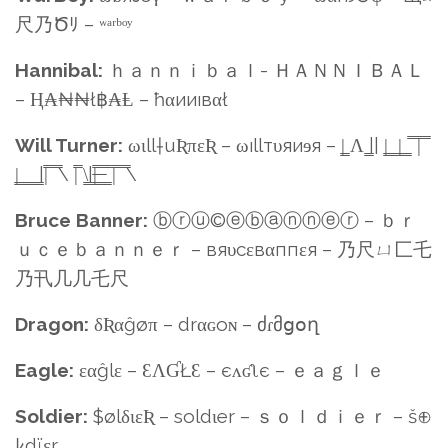
尺乃Ծﾘ – ʷᵃʳᵇᵒʸ
Hannibal:
ｈａｎｎｉｂａｌ- ＨＡＮＮＩＢＡＬ
– Ⱨ₳₦₦ł฿₳Ⱡ – ħαииıвαł
Will Turner:
ωιll†uƦπεƦ – ωıllтυяиɘя – |͇ Λ ͇|| |͇ ͇ |͇ ͇ ̿ ̿|̿ ̿
|͇ ͇ ͇ ͇ ͇||̿ ̿ ̿\ |̿ \͇||̶͇̿ ̶͇̿ ͇̿ |̿ ̿ ̿\
Bruce Banner:
ⓑⓡⓤ©ⓔⓑⓐⓝⓝⓔⓡ – ｂｒ
ｕｃｅｂａｎｎｅｒ – вяυcεвαппεя – 乃尺ㄩ匚乇
乃卂几几乇尺
Dragon:
δƦαĝøπ – drαɢoɴ – ძɾმցօղ
Eagle:
εαĝlε – ƐΛƓŁƐ – єʌʛʅє – ｅａｇｌｅ
Soldier:
$ølδιεƦ – ѕoldιer – ｓｏｌｄｉｅｒ – š⊕
ﾚdïεr