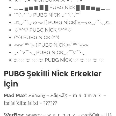
▁ ▂ ▄ ▅ ▆ ▇ █ PUBG Nick █ ▇ ▆ ▅ ▄ ▂ ▁
°°°·.°·..·°¯°·..· PUBG NİCK ·..·°¯°·.·° .·°°°
…¤¸¸.·´¯`·.¸·.>>–» [[ PUBG NİCK]]«—<<·.¸¸.·´¯`·.¸¸.¤…
♡^^♡ PUBG NİCK ♡^^♡
(^^) PUBG NİCK (^^)
«««¯ºº¯« ( PUBG NİCK )»¯ºº¯»»»
¸.•´¯`v´¯`•.¸¸ PUBG NİCK¸¸.•´¯`v´¯`•.¸¸
::• •::• •::• •::• •::• PUBG NİCK •::• •::• •::• •::• •::•
PUBG Şekilli Nick Erkekler
İçin
Mad Max:
ʍαδʍαχ – ʍǟɖʍǟӼ – ｍａｄｍａｘ –
[̲̅m̲̅][̲̅a̲̅][̲̅d̲̅][̲̅m̲̅][̲̅a̲̅][̲̅x̲̅] – ??????
WarBoy:
ωɒяʚoγ – ｗａｒｂｏｙ – ωαrß⊕ψ – Щﾑ