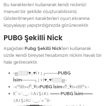
Bu karakterleri kullanarak kendi nickinizi
manuel bir şekilde oluşturabilirsiniz.
Gösterilmeyen karakterleri oyun ekranına
kopyalayıp yapıştırdığınızda görünecektir.
PUBG Şekilli Nick
Aşağıdaki
Pubg Şekilli Nick
’leri kullanarak
sizde kendi bireysel hesabınızın nickini havalı bir
hale getirecektir.
-ஐ░░░(♥_♥)♀↨┌────
PUBG
İsim
────┐↨♀(♥_♥)░░░ஐ-
-<º))))><(•ิ_•ิ)>
PUBG İsim
<(•ิ_•ิ)><((((º>.-
((¯`»`·.,¸¸,.·´↕A↕Ş↕K↕ ═══
PUBG İsim
═══
↕A↕Ş↕K↕`·.,¸¸,.·´«´¯))-