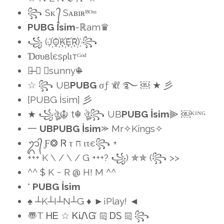
꧂ Sᴋ ᭄ Sᴀʙɪʀᴮᴼˢˢ
PUBG İsim
-ℝam♛
꧁ (J꙰O꙰K꙰E꙰R꙰) ꧂
Ɗσυвlєsρlιтᴳᵒᵈ
꧁̶ ☆ ☬sunny☬̶
☆ ꧂ UB
PUBG
σƒ ҡ ℓℓ ࿐ ￼ ★ 彡
[PUBG İsim] 彡
★ ꧁ঔৣ☬ t☬ ঔৣ꧂ UB
PUBG İsim
⫸ ￼ᴷᴵᴺᴳ
一
UBPUBG İsim
⪼ Mr✧Kings✧
ᬊ᭄ Ƒ❂ Ꮢ τ ח ιτє꧂ +
+++ K \ / \ / G +++? ꧁) ✯✯ (꧂ >>
^^ $ K ~ R @ H! M ^^
°
PUBG İsim
♠ ┴K┴I┴N┴G ♦ ►¡Play! ◄
〠Т ᎻᎬ ☆ ᏦᎥᏁᏳ ༕ ᎠᏚ ༕ ꧂