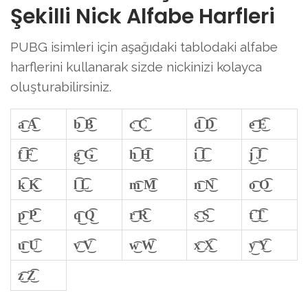
Şekilli Nick Alfabe Harfleri
PUBG isimleri için aşağıdaki tablodaki alfabe
harflerini kullanarak sizde nickinizi kolayca
oluşturabilirsiniz.
a͜͡ A͜͡
b͜͡ B͜͡
c͜͡ C͜͡
d͜͡ D͜͡
e͜͡ E͜͡
f͜͡ F͜͡
g͜͡ G͜͡
h͜͡ H͜͡
i͜͡ I͜͡
j͜͡ J͜͡
k͜͡ K͜͡
l͜͡ L͜͡
m͜͡ M͜͡
n͜͡ N͜͡
o͜͡ O͜͡
p͜͡ P͜͡
q͜͡ Q͜͡
r͜͡ R͜͡
s͜͡ S͜͡
t͜͡ T͜͡
u͜͡ U͜͡
v͜͡ V͜͡
w͜͡ W͜͡
x͜͡ X͜͡
y͜͡ Y͜͡
z͜͡ Z͜͡