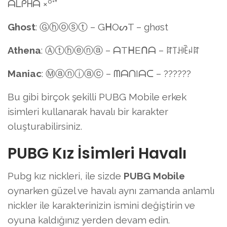
ᗩᒪᑭᕼᗩ ×º°”
Ghost
: Ⓖⓗⓞⓢⓣ – GᕼOᔕT – ghσst
Athena
: Ⓐⓣⓗⓔⓝⓐ – ᗩTᕼEᑎᗩ – ꍏ꓄ꃅꍟꈤꍏ
Maniac
: Ⓜⓐⓝⓘⓐⓒ – ᗰᗩᑎIᗩᑕ – ??????
Bu gibi birçok şekilli PUBG Mobile erkek
isimleri kullanarak havalı bir karakter
oluşturabilirsiniz.
PUBG Kız İsimleri Havalı
Pubg kız nickleri, ile sizde
PUBG Mobile
oynarken güzel ve havalı aynı zamanda anlamlı
nickler ile karakterinizin ismini değiştirin ve
oyuna kaldığınız yerden devam edin.