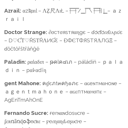
Azrail:
αzƦαιl – ΛẔ尺ΛɪŁ – |̶̿ ̶̿ ̶̿ ̶̿|̿ ̿/ ͇ ͇ |̿ ̿ ̿\ |̶̿ ̶̿ ̶̿ ̶̿|| |͇ ͇ – ａｚ
ｒａｉｌ
Doctor Strange:
∂σcтσяѕтяαηgє – ɗơƈƭơɾƨƭɾʌɲʛє
– D♡ƇƬ♡ŔSƬŔΛИƓƐ – ÐФϾТФЯSТЯΛЛGΞ –
ɗŏčtŏřštřăňğĕ
Paladin:
ραlαδιπ – թคlค๔เภ – páládíń – ｐａｌａ
ｄｉｎ – pαﾚαdïη
gent Mahone:
คɠєภt๓คђ๏ภє – αɢeɴтмαнoɴe –
ａｇｅｎｔｍａｈｏｎｅ – αɢεптмαнσпε –
AgEnTmAhOnE
Fernando Sucre:
ғerɴαɴdoѕυcre –
ʄɛʀռǟռɖօֆʊƈʀɛ – ϝҽɾɳαɳԃσʂυƈɾҽ –