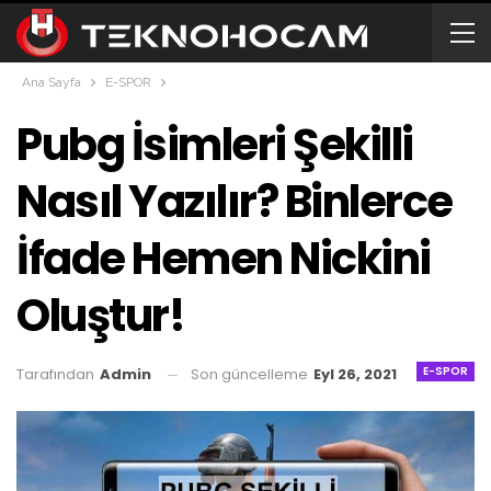
Ana Sayfa
E-SPOR
Pubg İsimleri Şekilli
Nasıl Yazılır? Binlerce
İfade Hemen Nickini
Oluştur!
E-SPOR
Son güncelleme
Eyl 26, 2021
Tarafından
Admin