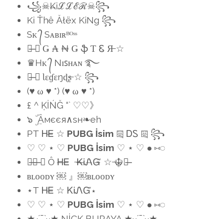
꧁☠₭iℒℒℰℛ☠꧂
Ki Ťhê Ăłëx KiNg ꧂
Sᴋ ᭄ Sᴀʙɪʀᴮᴼˢˢ
꧁̶ ☆ Ǥ ₳ ₦ Ǥ ֆ Ƭ Ꮛ Я̶ ☆
♛Hᴋ ᭄ Nɪꜱʜᴀɴ ࿐
꧁̶ ☆ Ɩɛɠɛŋɖʂ̶ ☆ ꧂
(♥ ω ♥ *) (♥ ω ♥ *)
£ ^ ĶİŃĞ “` ♡♡》
๖ ۣۜ Ậмєєя∧ѕн❧eh
PТ ᎻᎬ̶ ☆
PUBG İsim
༕ ᎠᏚ ༕ ꧂
♡ ♡ ⋆ ♡
PUBG İsim
♡ ⋆ ♡ ● ⑅◌
꧁̶☬̶ ☆ Ô Ꮋ̶Ꭼ̶ ̶Ꮶ̶Ꭵ̶Ꮑ̶Ᏻ̶ ☆ ̶☬̶꧂̶
ʙʟᴏᴏᴅʏ ￼ 』￼ʙʟᴏᴏᴅʏ
⋆Т ᎻᎬ̶ ☆ ᏦᎥᏁᏳ⋆
♡ ♡ ⋆ ♡
PUBG İsim
♡ ⋆ ♡ ● ⑅◌
★.·´¯`·.·★ NİCK BURAYA ★·.·´¯`·.·★