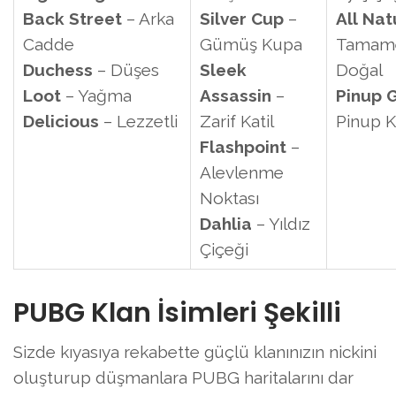
Back Street
– Arka
Silver
Cup
–
All
Nat
Cadde
Gümüş Kupa
Tamam
Duchess
– Düşes
Sleek
Doğal
Loot
– Yağma
Assassin
–
Pinup
G
Delicious
– Lezzetli
Zarif Katil
Pinup K
Flashpoint
–
Alevlenme
Noktası
Dahlia
– Yıldız
Çiçeği
PUBG Klan İsimleri Şekilli
Sizde kıyasıya rekabette güçlü klanınızın nickini
oluşturup düşmanlara PUBG haritalarını dar