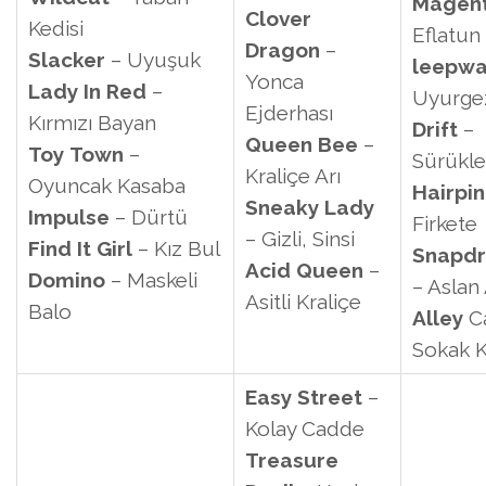
Magen
Clover
Kedisi
Eflatun
Dragon
–
Slacker
– Uyuşuk
leepwa
Yonca
Lady
In
Red
–
Uyurge
Ejderhası
Kırmızı Bayan
Drift
–
Queen Bee
–
Toy
Town
–
Sürükl
Kraliçe Arı
Oyuncak Kasaba
Hairpin
Sneaky Lady
Impulse
– Dürtü
Firkete
– Gizli, Sinsi
Find
It
Girl
– Kız Bul
Snapd
Acid Queen
–
Domino
– Maskeli
– Aslan
Asitli Kraliçe
Balo
Alley
Ca
Sokak K
Easy Street
–
Kolay Cadde
Treasure