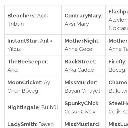
Flashpo
Bleachers:
Açık
ContraryMary:
Alevle
Tribün
Aksi Mary
Noktası
InstantStar:
Anlık
MotherNight:
Mother
Yıldız
Anne Gece
Anne T
TheBeekeeper:
BackStreet:
Firefly:
Arıcı
Arka Cadde
Böceği
MoonCricket:
Ay
MissMurder
:
Chame
Cırcır Böceği
Bayan Cinayet
Bukale
SpunkyChick
:
SteelH
Nightingale
: Bülbül
Cesur Civciv
Çelik K
LadySmith
: Bayan
MissMustard
:
MissLu