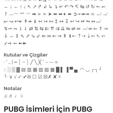
← ↓ ← ↑ ↓ ↖ ↗ ↱ ↲ ↳ ↴ ↵ ↶ ↷ ↸ ↹ ↺ ↻ ↼ ↽
↾ ︷︸ ︾ ﹀ ➡ ➢ ➣ ➤ ➥ ➦➧ ➨ ➲➛➠➟ ➾ ↚ ↛
↜ ↝ ↩↞ ↟↠ ↡ ↢ ↣ ↤ ↥ ↦ ↧ ↩ ↪ ↫ ↬ ↭↮
↯⇀ ⇁ ⇂ ⇃ ⇄ ⇅ ⇆ ⇇ ⇈ ⇉ ⇊ ⇋ ⇌ ⇍ ⇎ ⇏ ⇐ ⇑ ⇒
⇓ ⇔ ⇕ ⇖ ⇗ ⇘ ⇙ ⇚ ⇛ ⇜ ⇝ ⇞ ⇟⇠ ⇡⇢ ⇣➳ ➴ ➵
➶➺ ➻ ➼➽
Kutular ve Çizgiler
· ¨ … ¦ ┅ ┆ ┈ ┊ ╱ ╲ ╳ ¯ – — ≡
჻ ░ ▒ ▓ ▤ ▥ ▦ ▧ ▨ ▩ █ ▌ ▐ ▀ ▄ ◠ ◡ ╭ ╮ ╯
╰ ∨ √ ✓ ✔✇ ☐ ☑ ☒✗ ✘ ☓
Notalar
♫ ♬ ♩ ♭
PUBG İsimleri İçin PUBG