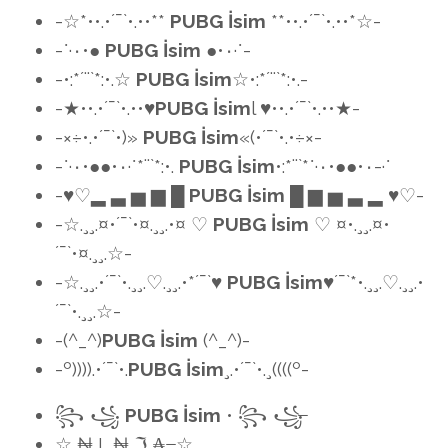
-☆*••.•´¯`•.••**
PUBG İsim
**••.•´¯`•.••*☆-
-˙·٠•●
PUBG İsim
●•٠·˙-
-•:*´¨`*:•.☆
PUBG İsim
☆•:*´¨`*:•.-
-★••.•´¯`•.••♥
PUBG İsim
l ♥••.•´¯`•.••★-
-×÷•.•´¯`•)»
PUBG İsim
«(•´¯`•.•÷×-
-˙·٠•●●•٠·˙*¨`*:•.
PUBG İsim
•:*¨`*˙·٠•●●•٠-·˙
-♥♡▂ ▃ ▅ ▆ █
PUBG İsim
█ ▆ ▅ ▃ ▂ ♥♡-
-☆.¸¸.¤•´¯`•¤.¸¸.•¤ ♡
PUBG İsim
♡ ¤•.¸¸.¤•
´¯`•¤.¸¸.☆-
-☆.¸¸.•´¯`•.¸¸.♡.¸¸.•*´¯`♥
PUBG İsim
♥´¯`*•.¸¸.♡.¸¸.•
´¯`•.¸¸.☆-
-(^_^)
PUBG İsim
(^_^)-
-º)))).•´¯`•.
PUBG İsim
¸.•´¯`•.¸((((º-
꧂ ꧁
PUBG İsim
• ꧂ ꧁⁣̶
☆ ₦ L ₦ ℑ ₳ ̶ ☆