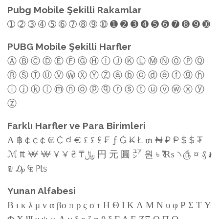
Pubg Mobile Şekilli Rakamlar
➀ ➁ ➂ ➃ ➄ ➅ ➆ ➇ ➈ ➉ ➊ ➋ ➌ ➍ ➎ ➏ ➐ ➑ ➒ ➓
PUBG Mobile Şekilli Harfler
Ⓐ Ⓑ Ⓒ Ⓓ Ⓔ Ⓕ Ⓖ Ⓗ Ⓘ Ⓙ Ⓚ Ⓛ Ⓜ Ⓝ Ⓞ Ⓟ Ⓠ
Ⓡ Ⓢ Ⓣ Ⓤ Ⓥ Ⓦ Ⓧ Ⓨ Ⓩ ⓐ ⓑ ⓒ ⓓ ⓔ ⓕ ⓖ ⓗ
ⓘ ⓙ ⓚ ⓛ ⓜ ⓝ ⓞ ⓟ ⓠ ⓡ ⓢ ⓣ ⓤ ⓥ ⓦ ⓧ ⓨ
ⓩ
Farklı Harfler ve Para Birimleri
₳ ฿ ¢ ₡ ¢ ₢ ₵ ₫ € £ £ ₤ ₣ ƒ ₲ ₭ Ł ₥ ₦ ₽ ₱ $ $ ₮
ℳ ₶ ₩ ₩ ¥ ¥ ₴ ₸﷼ 円 元 圓 ㍐ 원 ৳ ₹ ₨ ৲ ௹ ¤ ₰ ៛
₪ ₯ ₠ ₧
Yunan Alfabesi
Β ι κ λ μ ν α βο π ρ ς σ τ Η Θ Ι Κ Λ Μ Ν υ φ Ρ Σ Τ Υ
Φ Χ Ψ χ ψ ω Α γ δ ε ζ η θ ξ Γ Δ Ε ΖΞ Ο Π Ω