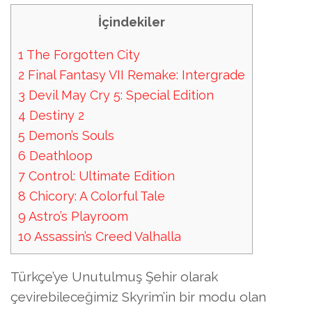
İçindekiler
1
The Forgotten City
2
Final Fantasy VII Remake: Intergrade
3
Devil May Cry 5: Special Edition
4
Destiny 2
5
Demon’s Souls
6
Deathloop
7
Control: Ultimate Edition
8
Chicory: A Colorful Tale
9
Astro’s Playroom
10
Assassin’s Creed Valhalla
Türkçe’ye Unutulmuş Şehir olarak
çevirebileceğimiz Skyrim’in bir modu olan