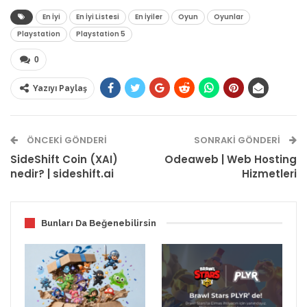
En İyi
En İyi Listesi
En İyiler
Oyun
Oyunlar
Playstation
Playstation 5
0
Yazıyı Paylaş
ÖNCEKI GÖNDERI
SONRAKI GÖNDERI
SideShift Coin (XAI)
Odeaweb | Web Hosting
nedir? | sideshift.ai
Hizmetleri
Bunları Da Beğenebilirsin