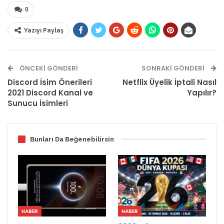
0
Yazıyı Paylaş
ÖNCEKI GÖNDERI
SONRAKI GÖNDERI
Discord İsim Önerileri
Netflix Üyelik İptali Nasıl
2021 Discord Kanal ve
Yapılır?
Sunucu İsimleri
Bunları Da Beğenebilirsin
HABER
HABER