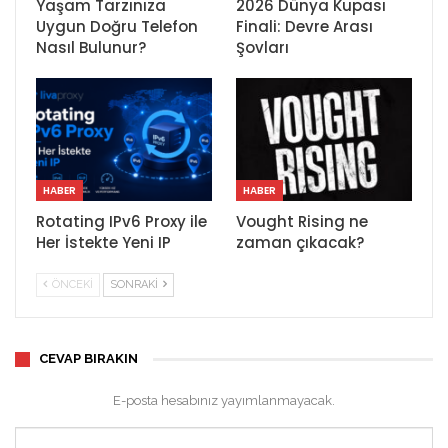
Yaşam Tarzınıza
2026 Dünya Kupası
Uygun Doğru Telefon
Finali: Devre Arası
Nasıl Bulunur?
Şovları
HABER
HABER
Rotating IPv6 Proxy ile
Vought Rising ne
Her İstekte Yeni IP
zaman çıkacak?
ÖNCEKI
SONRAKI
CEVAP BIRAKIN
E-posta hesabınız yayımlanmayacak.