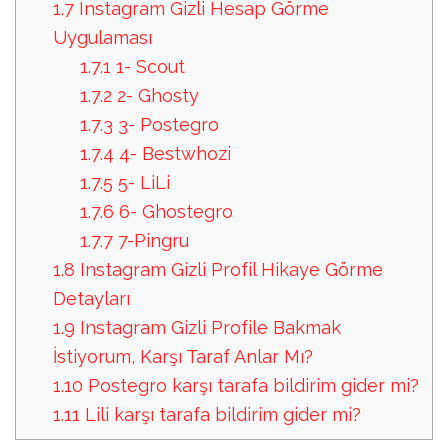
1.7
Instagram Gizli Hesap Görme
Uygulaması
1.7.1
1- Scout
1.7.2
2- Ghosty
1.7.3
3- Postegro
1.7.4
4- Bestwhozi
1.7.5
5- LiLi
1.7.6
6- Ghostegro
1.7.7
7-Pingru
1.8
Instagram Gizli Profil Hikaye Görme
Detayları
1.9
Instagram Gizli Profile Bakmak
İstiyorum, Karşı Taraf Anlar Mı?
1.10
Postegro karşı tarafa bildirim gider mi?
1.11
Lili karşı tarafa bildirim gider mi?