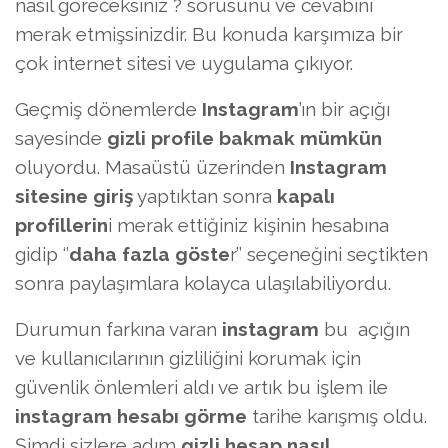
nasıl göreceksiniz ? sorusunu ve cevabını
merak etmişsinizdir. Bu konuda karşımıza bir
çok internet sitesi ve uygulama çıkıyor.
Geçmiş dönemlerde
Instagram
’ın bir açığı
sayesinde
gizli profile bakmak mümkün
oluyordu. Masaüstü üzerinden
Instagram
sitesine giriş
yaptıktan sonra
kapalı
profillerin
i merak ettiğiniz kişinin hesabına
gidip ‘’
daha fazla göste
r’’ seçeneğini seçtikten
sonra paylaşımlara kolayca ulaşılabiliyordu.
Durumun farkına varan
instagram
bu açığın
ve kullanıcılarının gizliliğini korumak için
güvenlik önlemleri aldı ve artık bu işlem ile
instagram hesabı görme
tarihe karışmış oldu.
Şimdi sizlere adım
gizli hesap nasıl