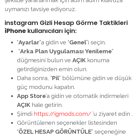
şekilde yararlanmak için adım adım kılavuza
uymanızı tavsiye ediyoruz.
instagram Gizli Hesap Görme Taktikleri
iPhone
kullanıcıları için:
“
Ayarlar
”a gidin ve “
Genel
”i seçin.
“
Arka Plan Uygulaması Yenileme
”
düğmesini bulun ve
AÇIK
konuma
getirdiğinizden emin olun.
Daha sonra, “
Pil
” bölümüne gidin ve düşük
güç modunu kapatın.
App Store
’a gidin ve otomatik indirmeleri
AÇIK
hale getirin.
Şimdi
https://igmods.com/
’u ziyaret edin .
Görüntülenen seçenekler listesinden
“
ÖZEL HESAP GÖRÜNTÜLE
” seçeneğine