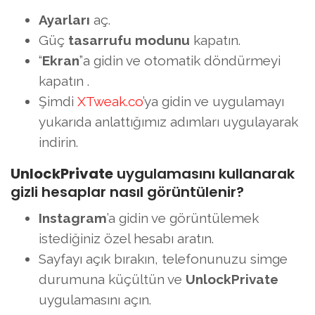
Ayarları
aç.
Güç
tasarrufu modunu
kapatın.
“
Ekran
”a gidin ve otomatik döndürmeyi
kapatın .
Şimdi
XTweak.co
’ya gidin ve uygulamayı
yukarıda anlattığımız adımları uygulayarak
indirin.
UnlockPrivate
uygulamasını kullanarak
gizli hesaplar nasıl görüntülenir?
Instagram
’a gidin ve görüntülemek
istediğiniz özel hesabı aratın.
Sayfayı açık bırakın, telefonunuzu simge
durumuna küçültün ve
UnlockPrivate
uygulamasını açın.