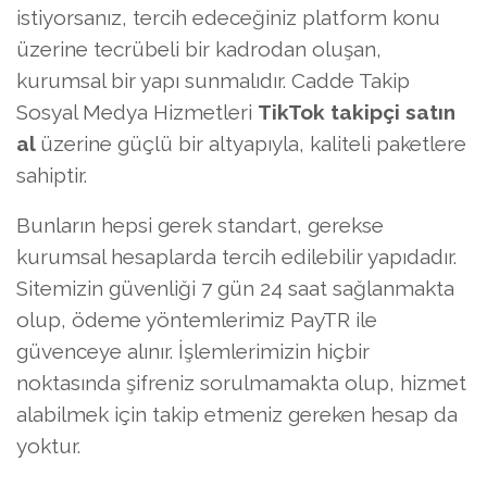
istiyorsanız, tercih edeceğiniz platform konu
üzerine tecrübeli bir kadrodan oluşan,
kurumsal bir yapı sunmalıdır. Cadde Takip
Sosyal Medya Hizmetleri
TikTok takipçi satın
al
üzerine güçlü bir altyapıyla, kaliteli paketlere
sahiptir.
Bunların hepsi gerek standart, gerekse
kurumsal hesaplarda tercih edilebilir yapıdadır.
Sitemizin güvenliği 7 gün 24 saat sağlanmakta
olup, ödeme yöntemlerimiz PayTR ile
güvenceye alınır. İşlemlerimizin hiçbir
noktasında şifreniz sorulmamakta olup, hizmet
alabilmek için takip etmeniz gereken hesap da
yoktur.