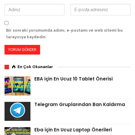
Bir sonraki yorumumda adımı, e-postamı ve web sitemi bu
tarayıcıya kaydedin.
En Çok Okunanlar
EBA için En Ucuz 10 Tablet Önerisi
Telegram Gruplarından Ban Kaldırma
Eba İçin En Ucuz Laptop Önerileri