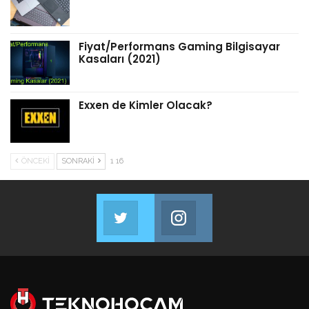
Fiyat/Performans Gaming Bilgisayar
Kasaları (2021)
Exxen de Kimler Olacak?
ÖNCEKI
SONRAKI
1 16
Twitter
Instagram
Bizi Takip Et!
Bizi Takip Et!