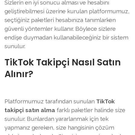
Sizlerin en iyi sonucu alması ve hesabını
geliştirebilmesi üzerine kurulan platformumuz,
seçtiğiniz paketleri hesabınıza tanımlarken
güvenli yöntemler kullanır. Böylece sizlere
endişe duymadan kullanabileceğiniz bir sistem
sunulur.
TikTok Takipçi Nasıl Satın
Alınır?
Platformumuz tarafından sunulan
TikTok
takipçi satın alma
farklı paketler halinde size
sunulur. Bunlardan yararlanmak için tek
yapmanız gereken, size hangisinin çözüm