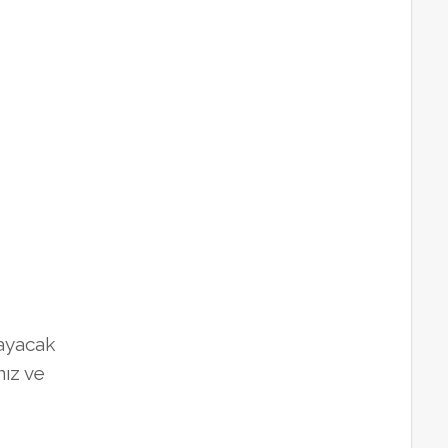
layacak
nız ve