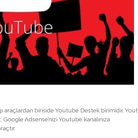
ğı araçlardan biriside Youtube Destek birimidir. You
n; Google Adsense’nizi Youtube kanalınıza
açtır.