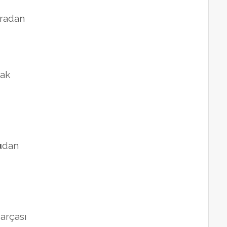
uradan
ak
u
dan
parçası