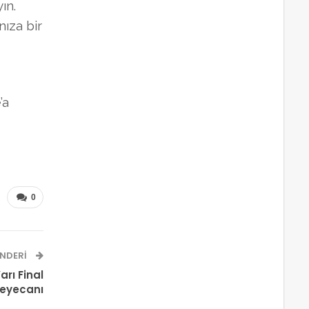
ın.
nıza bir
’a
0
NDERI
rı Final
eyecanı