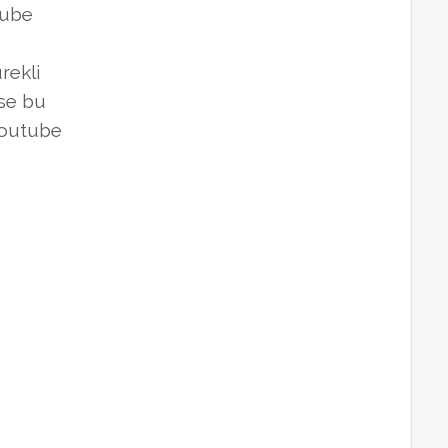
tube
rekli
nse bu
Youtube