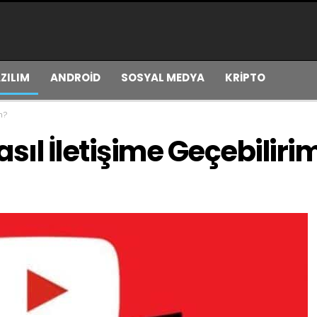
ZILIM
ANDROİD
SOSYAL MEDYA
KRİPTO
m?
sıl İletişime Geçebiliri