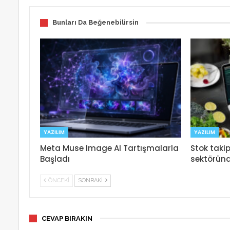
Bunları Da Beğenebilirsin
YAZILIM
YAZILIM
Meta Muse Image AI Tartışmalarla
Stok taki
Başladı
sektöründ
ÖNCEKI
SONRAKI
CEVAP BIRAKIN