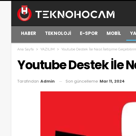
HABER
TEKNOLOJİ
E-SPOR
MOBİL
YA
Ana Sayfa
YAZILIM
Youtube Destek İle Nasıl İletişime Geçebiliri
Youtube Destek İle Na
Son güncelleme
Mar 11, 2024
Tarafından
Admin