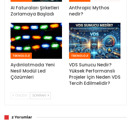
AI Faturaları Şirketleri
Anthropic Mythos
Zorlamaya Başladı
nedir?
TEKNOLOJİ
TEKNOLOJİ
Aydınlatmada Yeni
VDS Sunucu Nedir?
Nesil Modül Led
Yüksek Performanslı
Çözümleri
Projeler İçin Neden VDS
Tercih Edilmelidir?
ÖNCEKI
SONRAKI
2 Yorumlar