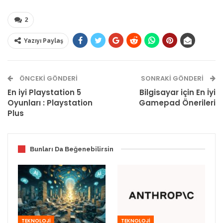
2
Yazıyı Paylaş
ÖNCEKI GÖNDERI
SONRAKI GÖNDERI
En iyi Playstation 5
Bilgisayar için En İyi
Oyunları : Playstation
Gamepad Önerileri
Plus
Bunları Da Beğenebilirsin
TEKNOLOJİ
TEKNOLOJİ