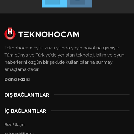
Bizi Takip Et!
Bizi Takip Et!
Teknohocam Eylül 2020 yılında yayın hayatına girmiştir.
Tüm dünya ve Türkiye’de yer alan teknoloji, bilim ve oyun
haberlerini özgün bir şekilde kullanıcılarına sunmayı
amaçlamaktadır.
Daha Fazla
DIŞ BAĞLANTILAR
deneme
İÇ BAĞLANTILAR
bonusu
veren
Bize Ulaşın
siteler