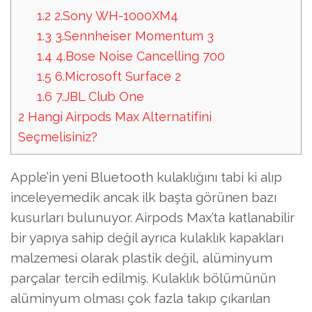
1.2
2.Sony WH-1000XM4
1.3
3.Sennheiser Momentum 3
1.4
4.Bose Noise Cancelling 700
1.5
6.Microsoft Surface 2
1.6
7.JBL Club One
2
Hangi Airpods Max Alternatifini
Seçmelisiniz?
Apple’in yeni Bluetooth kulaklığını tabi ki alıp
inceleyemedik ancak ilk başta görünen bazı
kusurları bulunuyor. Airpods Max’ta katlanabilir
bir yapıya sahip değil ayrıca kulaklık kapakları
malzemesi olarak plastik değil, alüminyum
parçalar tercih edilmiş. Kulaklık bölümünün
alüminyum olması çok fazla takıp çıkarılan