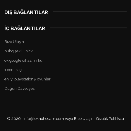
DIŞ BAĞLANTILAR
deneme
İÇ BAĞLANTILAR
bonusu
veren
Bize Ulaşın
siteler
pubg şekilli nick
deneme
bonusu
ok google cihazımı kur
veren
1 cent kaç tl
siteler
deneme
en iyi playstation 5 oyunları
bonusu
Düğün Davetiyesi
veren
siteler
deneme
bonusu
veren
© 2026 | info@teknohocam.com veya
Bize Ulaşın
|
Gizlilik Politikası
siteler
deneme