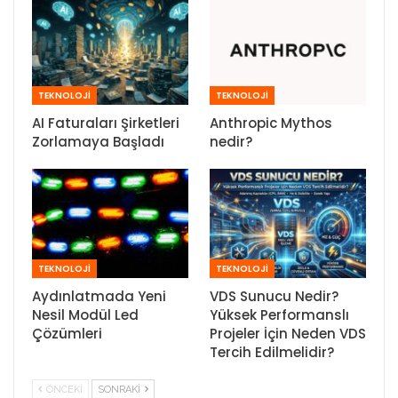
TEKNOLOJİ
TEKNOLOJİ
AI Faturaları Şirketleri
Anthropic Mythos
Zorlamaya Başladı
nedir?
TEKNOLOJİ
TEKNOLOJİ
Aydınlatmada Yeni
VDS Sunucu Nedir?
Nesil Modül Led
Yüksek Performanslı
Çözümleri
Projeler İçin Neden VDS
Tercih Edilmelidir?
ÖNCEKI
SONRAKI