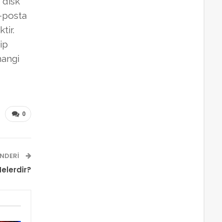
 disk
E-posta
tir.
ip
hangi
0
NDERI
elerdir?