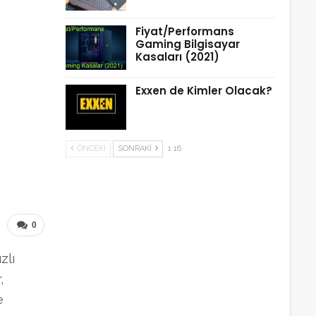
Fiyat/Performans
Gaming Bilgisayar
Kasaları (2021)
Exxen de Kimler Olacak?
ÖNCEKI
SONRAKI
1 16
0
zlı
,
e