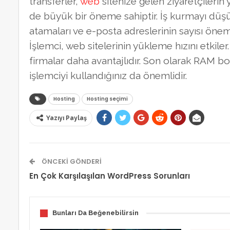
transferler,
web
sitenize gelen ziyaretçilerin y
de büyük bir öneme sahiptir. İş kurmayı düş
atamaları ve e-posta adreslerinin sayısı öneml
İşlemci, web sitelerinin yükleme hızını etki
firmalar daha avantajlıdır. Son olarak RAM bo
işlemciyi kullandığınız da önemlidir.
Hosting
Hosting seçimi
Yazıyı Paylaş
ÖNCEKI GÖNDERI
En Çok Karşılaşılan WordPress Sorunları
Bunları Da Beğenebilirsin