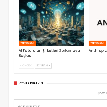
TEKNOLOJİ
TEKNOLOJİ
AI Faturaları Şirketleri Zorlamaya
Anthropic
Başladı
ÖNCEKI
SONRAKI
CEVAP BIRAKIN
E-posta