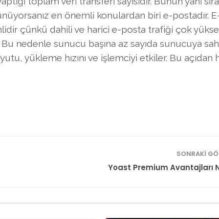
aptığı toplam veri transferi sayısıdır. Bunun yanı sıra
ünüyorsanız en önemli konulardan biri e-postadır. 
idir çünkü dahili ve harici e-posta trafiği çok yüksek
ler. Bu nedenle sunucu başına az sayıda sunucuya sah
yutu, yükleme hızını ve işlemciyi etkiler. Bu açıdan 
SONRAKI GÖ
Yoast Premium Avantajları N