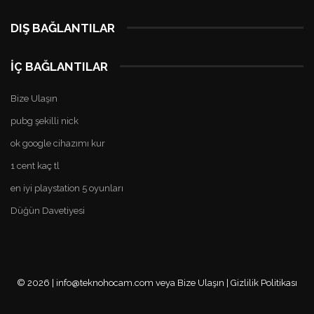
DIŞ BAĞLANTILAR
deneme
İÇ BAĞLANTILAR
bonusu
veren
Bize Ulaşın
siteler
pubg şekilli nick
deneme
bonusu
ok google cihazımı kur
veren
1 cent kaç tl
siteler
deneme
en iyi playstation 5 oyunları
bonusu
Düğün Davetiyesi
veren
siteler
deneme
bonusu
veren
© 2026 | info@teknohocam.com veya
Bize Ulaşın
|
Gizlilik Politikası
siteler
deneme