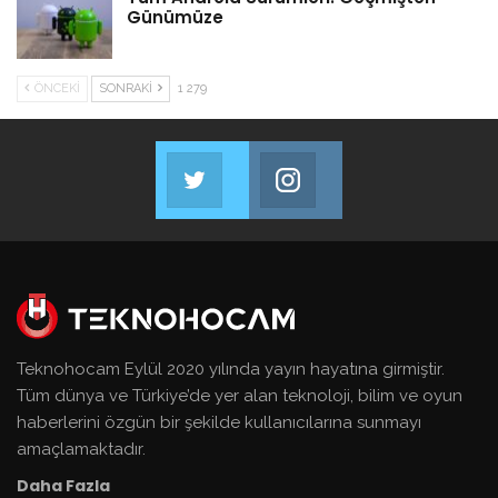
Günümüze
ÖNCEKI
SONRAKI
1 279
Twitter
Instagram
Bizi Takip Et!
Bizi Takip Et!
Teknohocam Eylül 2020 yılında yayın hayatına girmiştir.
Tüm dünya ve Türkiye’de yer alan teknoloji, bilim ve oyun
haberlerini özgün bir şekilde kullanıcılarına sunmayı
amaçlamaktadır.
Daha Fazla