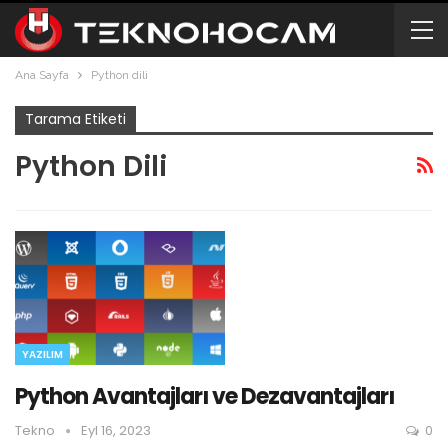
Ana Sayfa
Python dili
Tarama Etiketi
Python Dili
YAZILIM
Python Avantajları ve Dezavantajları
Tekno
Eyl 16, 2023
0