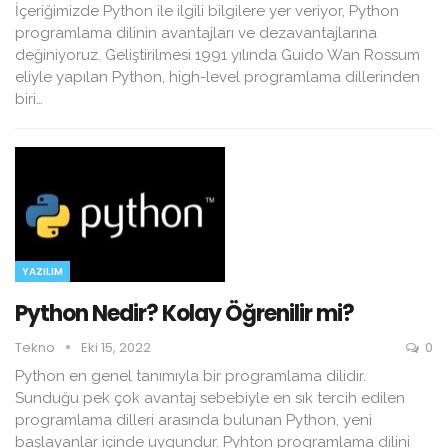
İçeriğimizde Python ile ilgili bilgilere yer veriyor, Python
programlama dilinin avantajları ve dezavantajlarına
değiniyoruz. Geliştirilmesi 1991 yılında Guido Wan Rossum
eliyle yapılan Python, high-level programlama dillerinden
biri…
YAZILIM
Python Nedir? Kolay Öğrenilir mi?
Tekno
Eki 15, 2022
0
Python en genel tanımıyla bir programlama dilidir.
Sunduğu pek çok avantaj sebebiyle en sık tercih edilen
programlama dilleri arasında bulunan Python, yeni
başlayanlar içinde uygundur. Pyhton programlama dilini