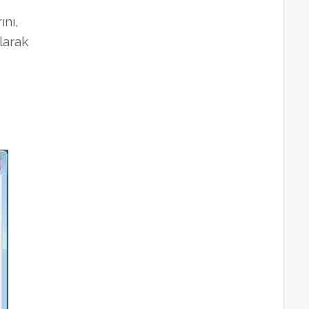
ını,
larak