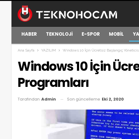
HABER
TEKNOLOJİ
E-SPOR
MOBİL
YA
Ana Sayfa
YAZILIM
Windows 10 İçin Ücretsiz Başlangıç Yöneticis
Windows 10 İçin Ücre
Programları
Son güncelleme
Eki 2, 2020
Tarafından
Admin