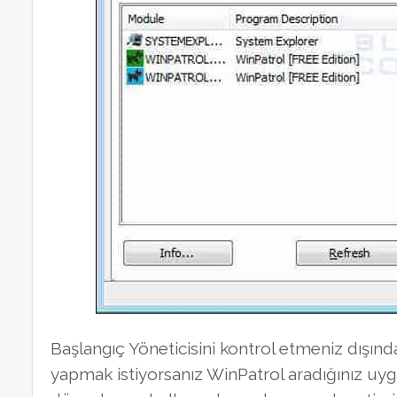
Başlangıç Yöneticisini kontrol etmeniz dışında
yapmak istiyorsanız WinPatrol aradığınız uygu