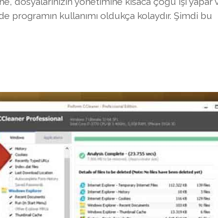
e, dosyalarınızın yönetimine kısaca çoğu işi yapar 
inde programın kullanımı oldukça kolaydır. Şimdi bu