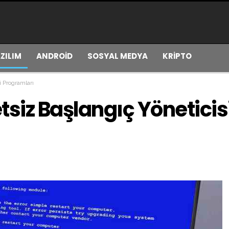
ZILIM
ANDROİD
SOSYAL MEDYA
KRİPTO
i Programları
tsiz Başlangıç Yöneticis