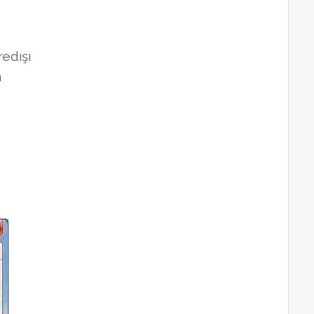
edışı
n