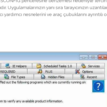
 MSCONFIG penceresine benzemesi nedeniyle tercih
ır. Uygulamalarınızın yanı sıra tarayıcınızın uzantılar
ı yardımcı nesnelerini ve araç çubuklarını ayrıntılı o