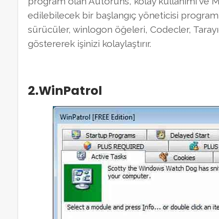
program olan Autoruns, kolay kullanımı ve
edilebilecek bir başlangıç yöneticisi programıd
sürücüler, winlogon öğeleri, Codecler, Tarayıc
göstererek işinizi kolaylaştırır.
2.WinPatrol