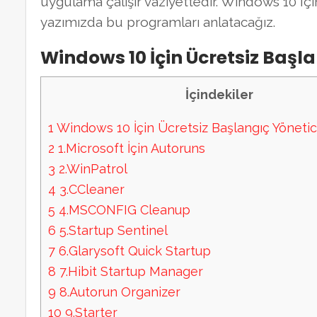
uygulama çalışır vaziyettedir. Windows 10 İçi
yazımızda bu programları anlatacağız.
Windows 10 İçin Ücretsiz Başla
İçindekiler
1
Windows 10 İçin Ücretsiz Başlangıç Yöneticis
2
1.Microsoft İçin Autoruns
3
2.WinPatrol
4
3.CCleaner
5
4.MSCONFIG Cleanup
6
5.Startup Sentinel
7
6.Glarysoft Quick Startup
8
7.Hibit Startup Manager
9
8.Autorun Organizer
10
9.Starter